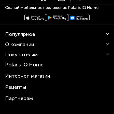
Скачай мобильное приложение Polaris IQ Home
Популярное
О компании
Кофемашины
Роботы-пылесосы
Покупателям
О Polaris
Вертикальные пылесосы
Новости
Зубные щетки и ирригаторы
Polaris IQ Home
Сервисные центры
Статьи
Чайники
Гарантийное обслуживание
Интернет-магазин
Увлажнители
Где купить
Блендеры и миксеры
Рецепты
Посуда
Партнерам