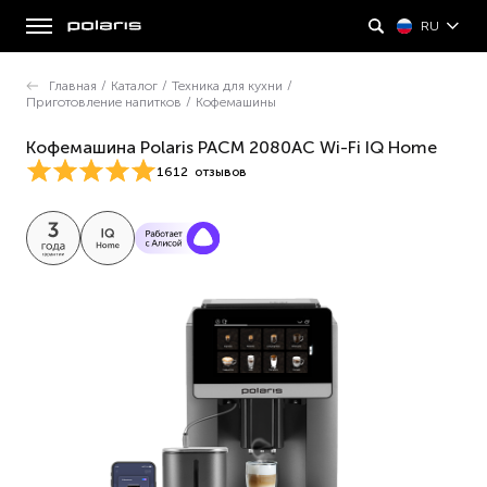
RU
Главная
/
Каталог
/
Техника для кухни
/
Приготовление напитков
/
Кофемашины
Кофемашина Polaris PACM 2080AC Wi-Fi IQ Home
1612
отзывов