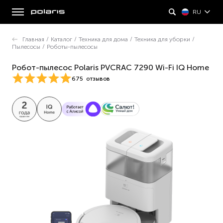
RU
Главная
/
Каталог
/
Техника для дома
/
Техника для уборки
/
Пылесосы
/
Роботы-пылесосы
Робот-пылесос Polaris PVCRAC 7290 Wi-Fi IQ Home
675
отзывов