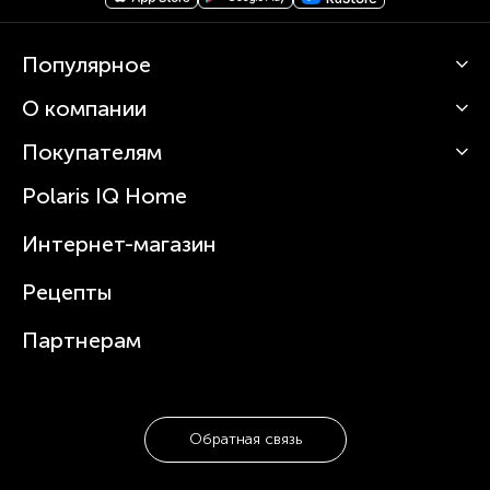
Популярное
О компании
Кофемашины
Роботы-пылесосы
Покупателям
О Polaris
Вертикальные пылесосы
Новости
Зубные щетки и ирригаторы
Polaris IQ Home
Сервисные центры
Статьи
Чайники
Гарантийное обслуживание
Интернет-магазин
Увлажнители
Где купить
Блендеры и миксеры
Рецепты
Посуда
Партнерам
Обратная связь