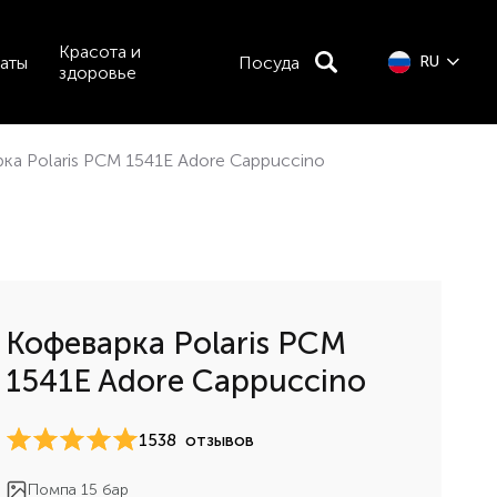
Красота и
аты
Посуда
RU
здоровье
ка Polaris PCM 1541E Adore Cappuccino
Кофеварка Polaris PCM
1541E Adore Cappuccino
1538
отзывов
Помпа 15 бар