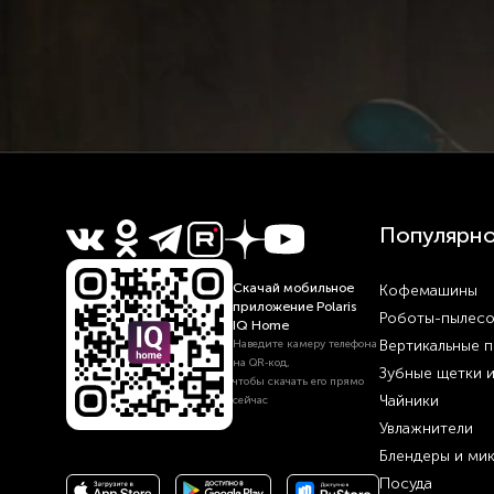
Популярн
Скачай мобильное
Кофемашины
приложение Polaris
Роботы-пылес
IQ Home
Вертикальные 
Наведите камеру телефона
на QR‑код,
Зубные щетки 
чтобы скачать его прямо
Чайники
сейчас
Увлажнители
Блендеры и ми
Посуда