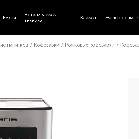
Встраиваемая
Кухня
Климат
Электросамок
техника
ие напитков
/
Кофеварки
/
Рожковые кофеварки
/
Кофевар