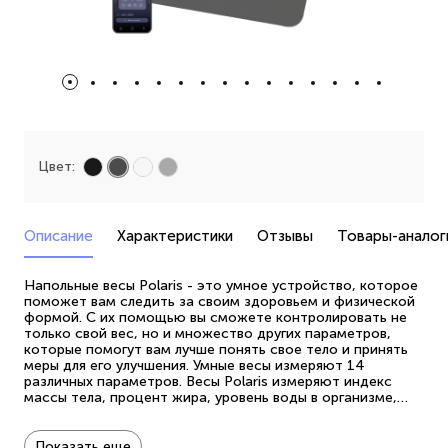
Цвет:
Описание
Характеристики
Отзывы
Товары-аналог
Напольные весы Polaris - это умное устройство, которое
поможет вам следить за своим здоровьем и физической
формой. С их помощью вы сможете контролировать не
только свой вес, но и множество других параметров,
которые помогут вам лучше понять свое тело и принять
меры для его улучшения. Умные весы измеряют 14
различных параметров. Весы Polaris измеряют индекс
массы тела, процент жира, уровень воды в организме,
висцеральный и подкожный жир, долю мышц в теле,
базовый расход калорий, мышечную массу, костную
массу, массу тела без жира, долю скелетных мышц,
Показать еще