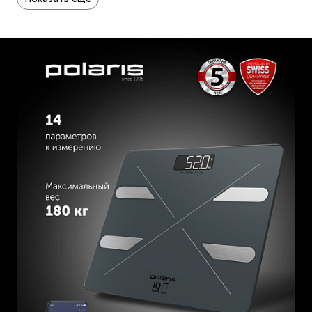
уровень белка и биологический возраст. Напольные весы
Polaris - это устройство, которое поможет вам лучше
понять свое тело и принять меры для его улучшения. Они
просты в использовании и предоставляют вам
подробную информацию о вашем здоровье. Весы Polaris
умеют уникальные функции: весы для новорожденных,
весы для животных и взвешивание багажа. Поэтому
данные весы будут полезны всей семье. Весы Polaris - это
умное устройство, которое поможет вам следить за
своим здоровьем и физической формой.