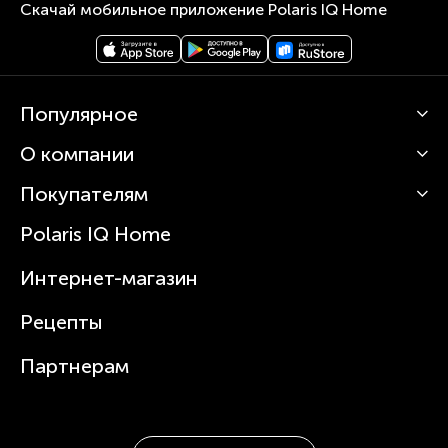
Скачай мобильное приложение Polaris IQ Home
Популярное
О компании
Кофемашины
Роботы-пылесосы
Покупателям
О Polaris
Вертикальные пылесосы
Новости
Зубные щетки и ирригаторы
Polaris IQ Home
Сервисные центры
Статьи
Чайники
Гарантийное обслуживание
Интернет-магазин
Увлажнители
Где купить
Блендеры и миксеры
Рецепты
Посуда
Партнерам