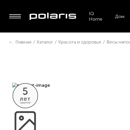
IQ
Дом
Home
Главная
/
Каталог
/
Красота и здоровье
/
Весы напо