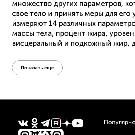
множество других параметров, ко
свое тело и принять меры для его
измеряют 14 различных параметров
массы тела, процент жира, уровен
висцеральный и подкожный жир, д
расход калорий, мышечную массу, 
жира, долю скелетных мышц, уров
Показать еще
возраст. Напольные весы Polaris -
поможет вам лучше понять свое те
улучшения. Они просты в использ
подробную информацию о вашем зд
уникальные функции: весы для но
животных и взвешивание багажа. 
Популярн
полезны всей семье. Весы Polaris 