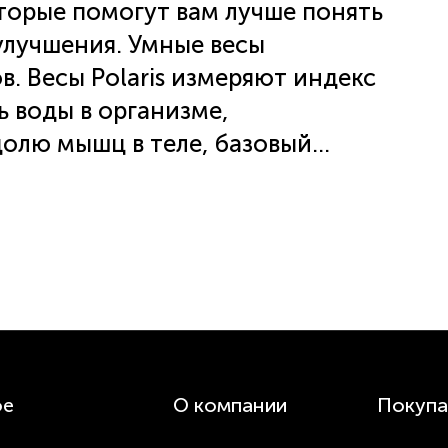
торые помогут вам лучше понять
 улучшения. Умные весы
. Весы Polaris измеряют индекс
ь воды в организме,
олю мышц в теле, базовый
костную массу, массу тела без
ень белка и биологический
 это устройство, которое
ло и принять меры для его
овании и предоставляют вам
оровье. Весы Polaris умеют
ворожденных, весы для
Поэтому данные весы будут
ое
О компании
Покупа
- это умное устройство, которое