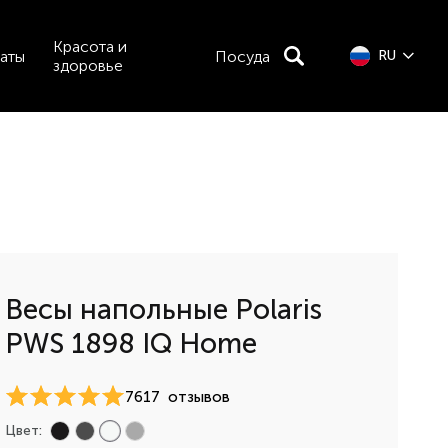
Красота и
аты
Посуда
RU
здоровье
Весы напольные Polaris
PWS 1898 IQ Home
7617
отзывов
Цвет: