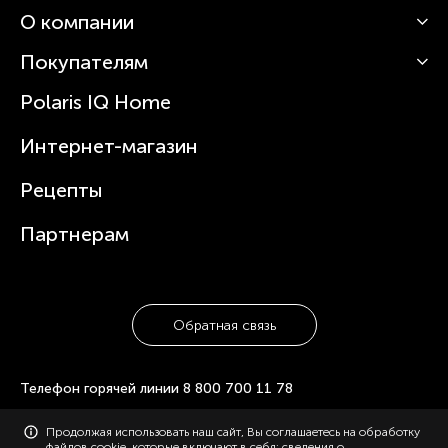
О компании
Кофемашины
Роботы-пылесосы
Покупателям
О Polaris
Вертикальные пылесосы
Новости
Зубные щетки и ирригаторы
Polaris IQ Home
Сервисные центры
Статьи
Чайники
Гарантийное обслуживание
Интернет-магазин
Увлажнители
Где купить
Блендеры и миксеры
Рецепты
Посуда
Партнерам
Обратная связь
Телефон горячей линии
8 800 700 11 78
© 2006-2026 «Polaris». Все права защищены. Использование
Продолжая использовать наш сайт, Вы соглашаетесь на обработку
материалов с сайта polaris.ru возможно только с разрешения
файлов cookie, которые включают в себя: сведения о