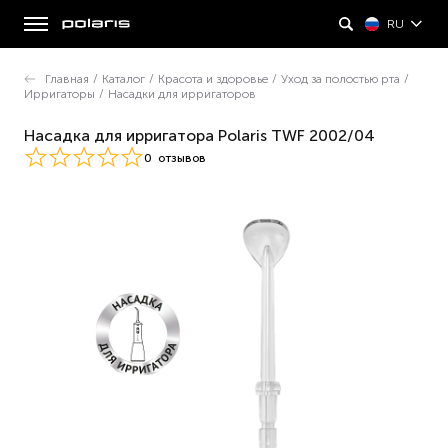
RU
Главная
/
Каталог
/
Красота и здоровье
/
Уход за полостью рта
/
Ирригаторы
/
Насадки для ирригаторов
Насадка для ирригатора Polaris TWF 2002/04
0
отзывов