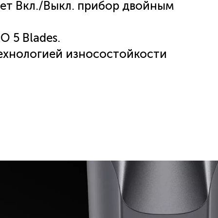
яет Вкл./Выкл. прибор двойным
 5 Blades.
технологией износостойкости
ритья.
ом работы, остатком заряда
е.