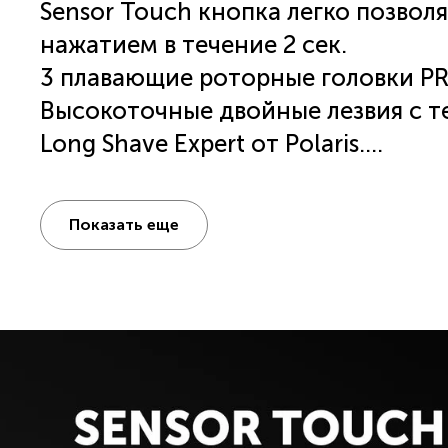
Sensor Touch кнопка легко позвол
нажатием в течение 2 сек.
3 плавающие роторные головки PRO
Высокоточные двойные лезвия с 
Long Shave Expert от Polaris.
Супергладкие кольца.
Подходит для сухого и влажного б
Показать еще
Степень влагозащиты IPх7.
Литиевый аккумулятор 700 мА.
До 80+ мин бритья.
Полная зарядка 90 мин.
Цифрой LCD дисплей с индикатор
батареи и напоминание об очистк
Работа от сети и от аккумулятора.