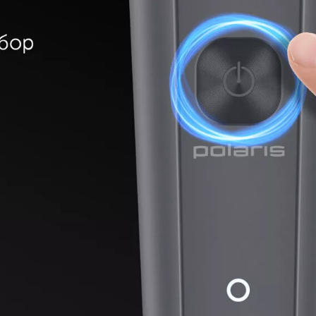
итания в комплекте.
евозки.
ните в комплекте