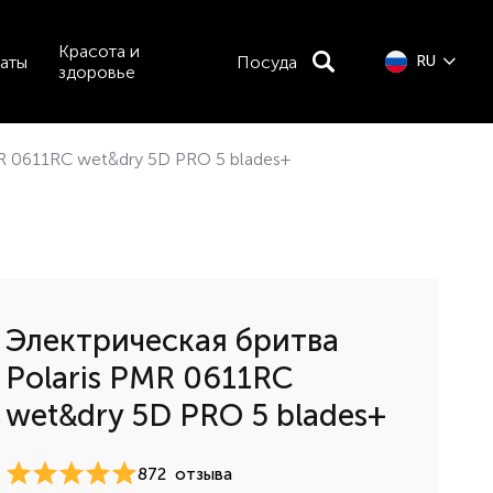
Красота и
аты
Посуда
RU
здоровье
MR 0611RC wet
&
dry 5D PRO 5 blades+
Электрическая бритва
Polaris PMR 0611RC
wet
&
dry 5D PRO 5 blades+
872
отзыва