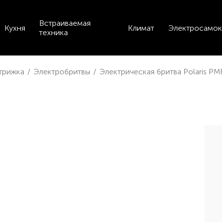
Встраиваемая
Кухня
Климат
Электросамок
техника
стрижка
/
Электробритвы
/
Электрическая бритва Polaris P