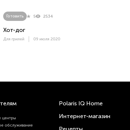
Готовить
5
2534
Хот-дог
Для грилей
09 июля 2020
телям
Polaris IQ Home
Интернет-магазин
 центры
ое обслуживание
Рецепты