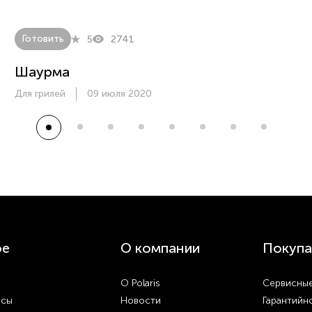
Готовить
5
2741
Шаурма
Для грилей
09 июля 2020
ое
О компании
Покупа
О Polaris
Сервисные
осы
Новости
Гарантийн