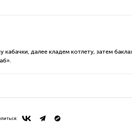
зу кабачки, далее кладем котлету, затем бак
аб».
литься: