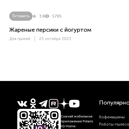
Готовить
3.8
5785
Жареные персики с йогуртом
Для грилей
23 октября 2023
Популярн
Скачай мобильное
Кофемашины
приложение Polaris
Роботы-пылес
IQ Home