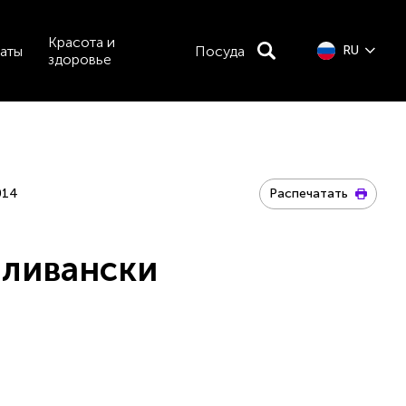
Красота и
аты
Посуда
RU
здоровье
014
Распечатать
-ливански