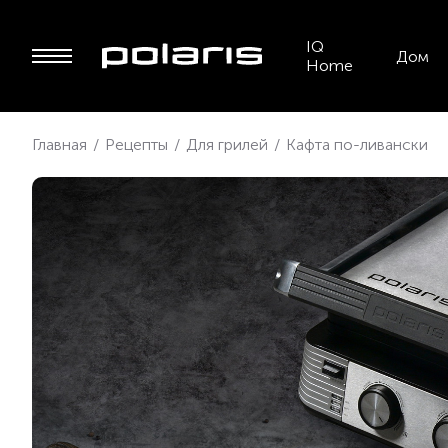
IQ
Дом
Home
Главная
/
Рецепты
/
Для грилей
/
Кафта по-ливански