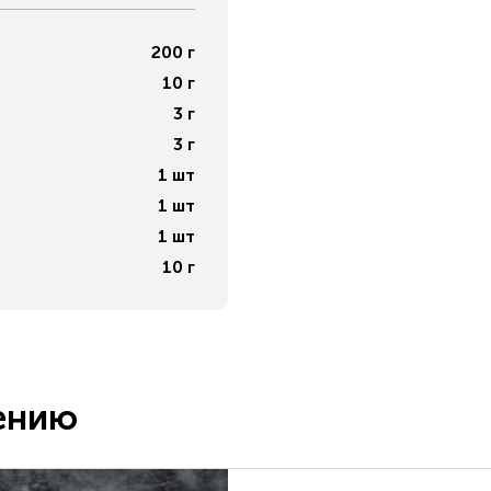
200
г
10
г
3
г
3
г
1
шт
1
шт
1
шт
10
г
ению