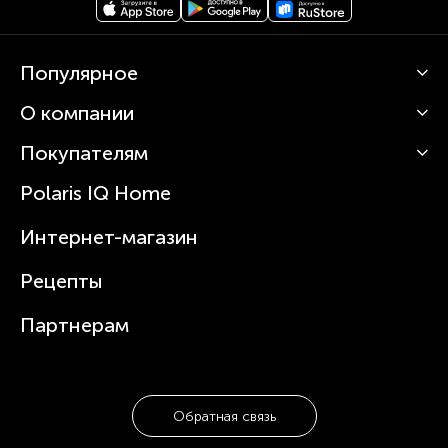
Популярное
О компании
Кофемашины
Роботы-пылесосы
Покупателям
О Polaris
Вертикальные пылесосы
Новости
Зубные щетки и ирригаторы
Polaris IQ Home
Сервисные центры
Статьи
Чайники
Гарантийное обслуживание
Интернет-магазин
Увлажнители
Где купить
Блендеры и миксеры
Рецепты
Посуда
Партнерам
Обратная связь