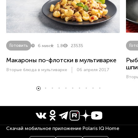
Готовить
Гот
6 мин
1.8
23535
Макароны по-флотски в мультиварке
Рыб
шпи
Вторые блюда в мультиварке
06 апреля 2017
Вторы
Скачай мобильное приложение Polaris IQ Home