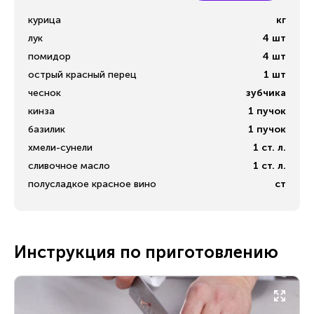
курица
кг
лук
4
шт
помидор
4
шт
острый красный перец
1
шт
чеснок
зубчика
кинза
1
пучок
базилик
1
пучок
хмели-сунели
1
ст. л.
сливочное масло
1
ст. л.
полусладкое красное вино
ст
Инструкция по приготовлению