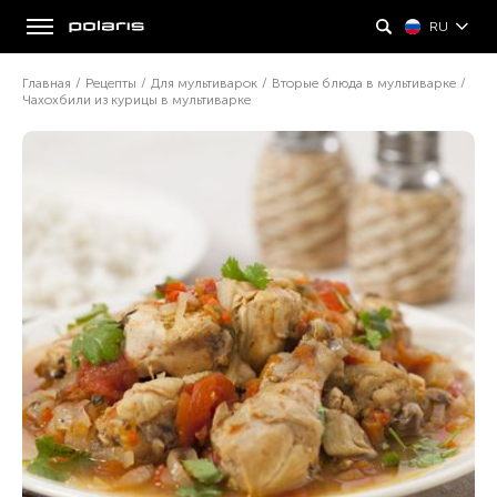
RU
Главная
/
Рецепты
/
Для мультиварок
/
Вторые блюда в мультиварке
/
Чахохбили из курицы в мультиварке