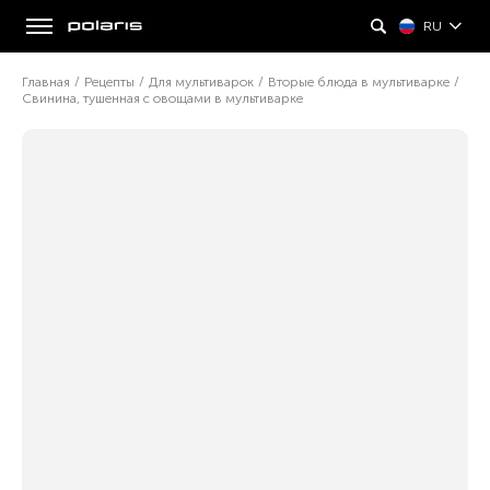
RU
Главная
/
Рецепты
/
Для мультиварок
/
Вторые блюда в мультиварке
/
Свинина, тушенная с овощами в мультиварке