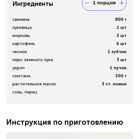
1 порция
Ингредиенты
свинина
800
г
луковица
1
шт
морковь
2
шт
картофель
6
шт
чеснок
1
зубчик
перо зеленого лука
3
шт
укроп
1
пучок
сметана
200
г
растительное масло
3
ст. ложки
соль, перец
Инструкция по приготовлению