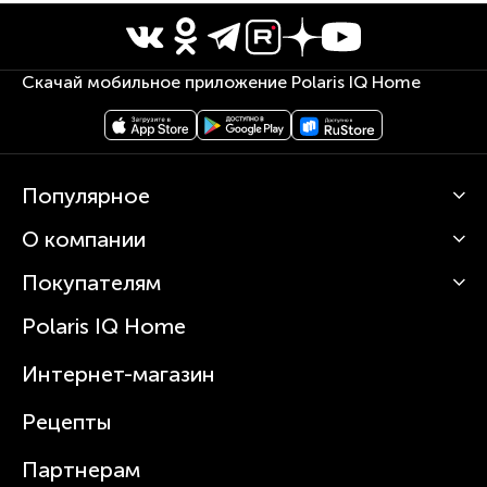
Скачай мобильное приложение Polaris IQ Home
Популярное
О компании
Кофемашины
Роботы-пылесосы
Покупателям
О Polaris
Вертикальные пылесосы
Новости
Зубные щетки и ирригаторы
Polaris IQ Home
Сервисные центры
Статьи
Чайники
Гарантийное обслуживание
Интернет-магазин
Увлажнители
Где купить
Блендеры и миксеры
Рецепты
Посуда
Партнерам