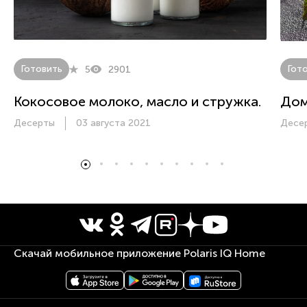
Готовить
Гот
5
2901
Кокосовое молоко, масло и стружка.
Дом
Десерты
03 августа 2021
Десе
Скачай мобильное приложение Polaris IQ Home