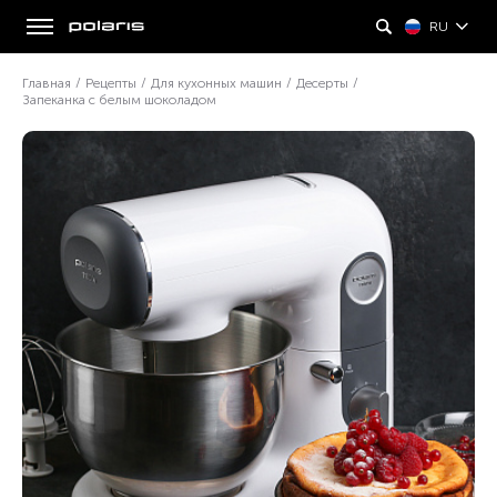
RU
Главная
/
Рецепты
/
Для кухонных машин
/
Десерты
/
Запеканка с белым шоколадом