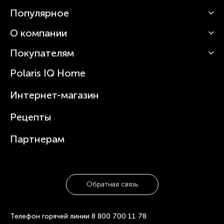
Популярное
О компании
Кофемашины
Роботы-пылесосы
Покупателям
О Polaris
Вертикальные пылесосы
Новости
Зубные щетки и ирригаторы
Polaris IQ Home
Сервисные центры
Статьи
Чайники
Гарантийное обслуживание
Интернет-магазин
Увлажнители
Где купить
Блендеры и миксеры
Рецепты
Посуда
Партнерам
Обратная связь
Телефон горячей линии
8 800 700 11 78