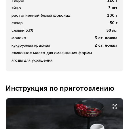
творог
220
г
яйцо
3
шт
растопленный белый шоколад
100
г
сахар
50
г
сливки 33%
50
мл
молоко
3
ст. ложка
кукурузный крахмал
2
ст. ложка
сливочное масло для смазывания формы
ягоды для украшения
Инструкция по приготовлению