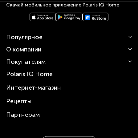
Скачай мобильное приложение Polaris IQ Home
Популярное
О компании
Кофемашины
Роботы-пылесосы
Покупателям
О Polaris
Вертикальные пылесосы
Новости
Зубные щетки и ирригаторы
Polaris IQ Home
Сервисные центры
Статьи
Чайники
Гарантийное обслуживание
Интернет-магазин
Увлажнители
Где купить
Блендеры и миксеры
Рецепты
Посуда
Партнерам