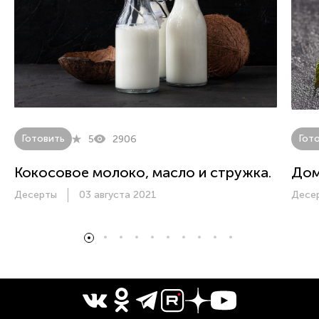
Готовить
Гот
5
2906
Кокосовое молоко, масло и стружка.
Дом
Десерты
03 августа 2021
Десе