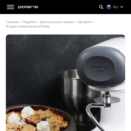
RU
Главная
/
Рецепты
/
Для кухонных машин
/
Десерты
/
Ягодно-кокосовый коблер