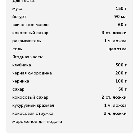
Для теста:
мука
150
г
йогурт
90
мл
сливочное масло
60
г
кокосовый сахар
3
ст. ложки
разрыхлитель
1
ч. ложка
соль
щепотка
Ягодная часть:
клубника
300
г
черная смородина
200
г
черника
100
г
сахар
50
г
кокосовый сахар
2
ст. ложки
кукурузный крахмал
1
ч. ложка
кокосовая стружка
2
ч. ложки
мороженое для подачи