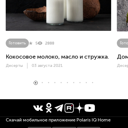
Готовить
Гот
5
2888
Кокосовое молоко, масло и стружка.
Дом
Десерты
03 августа 2021
Десе
Скачай мобильное приложение Polaris IQ Home