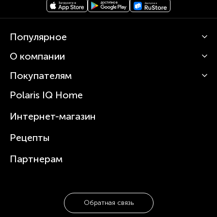
Популярное
О компании
Кофемашины
Роботы-пылесосы
Покупателям
О Polaris
Вертикальные пылесосы
Новости
Зубные щетки и ирригаторы
Polaris IQ Home
Сервисные центры
Статьи
Чайники
Гарантийное обслуживание
Интернет-магазин
Увлажнители
Где купить
Блендеры и миксеры
Рецепты
Посуда
Партнерам
Обратная связь