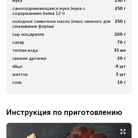
мука
250
г
самоподнимающаяся мука (мука с
250
г
содержанием белка 12 г)
холодное сливочное масло (плюс немного для
250
г
смазывания формы)
сыр моцарелла
200
г
сахар
70
г
теплая вода
35
мл
свежие дрожжи
20
г
яйцо
4
шт
желток
3
шт
соль
10
г
Инструкция по приготовлению