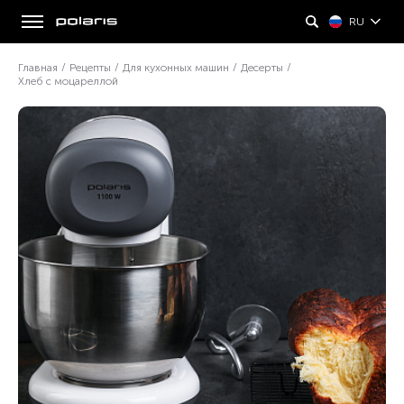
RU
Главная
/
Рецепты
/
Для кухонных машин
/
Десерты
/
Хлеб с моцареллой