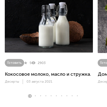
Готовить
Гот
5
2903
Кокосовое молоко, масло и стружка.
Дом
Десерты
03 августа 2021
Десе