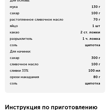
Для основы:
мука
130
г
сахар
100
г
растопленное сливочное масло
70
г
яйцо
1
шт
какао
2
ст. ложки
разрыхлитель
1
ч. ложка
соль
щепотка
Для начинки:
сахар
300
г
сливочное масло
100
г
сливки 33%
100
мл
орехи макадамия
80
г
соль
щепотка
Инструкция по приготовлению