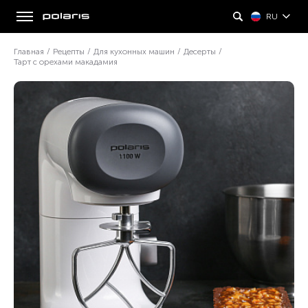
RU
Главная
/
Рецепты
/
Для кухонных машин
/
Десерты
/
Тарт с орехами макадамия