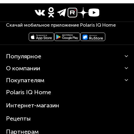
Скачай мобильное приложение Polaris IQ Home
Популярное
О компании
Кофемашины
Роботы-пылесосы
Покупателям
О Polaris
Вертикальные пылесосы
Новости
Зубные щетки и ирригаторы
Polaris IQ Home
Сервисные центры
Статьи
Чайники
Гарантийное обслуживание
Интернет-магазин
Увлажнители
Где купить
Блендеры и миксеры
Рецепты
Посуда
Партнерам