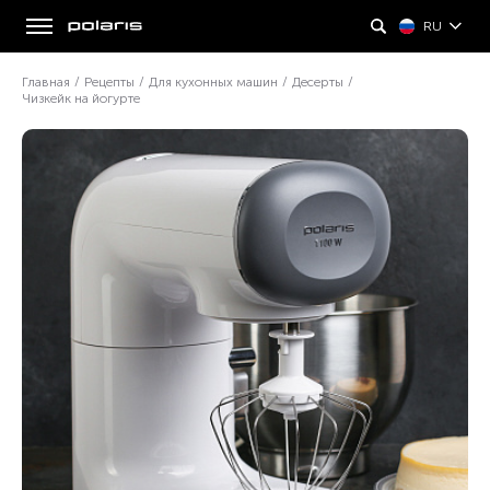
RU
Главная
/
Рецепты
/
Для кухонных машин
/
Десерты
/
Чизкейк на йогурте