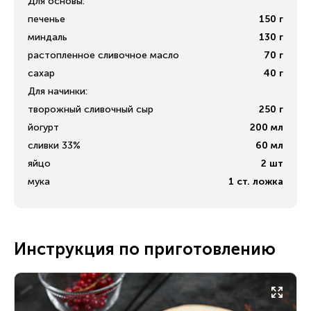
Для основы:
печенье
150
г
миндаль
130
г
растопленное сливочное масло
70
г
сахар
40
г
Для начинки:
творожный сливочный сыр
250
г
йогурт
200
мл
сливки 33%
60
мл
яйцо
2
шт
мука
1
ст. ложка
Инструкция по приготовлению