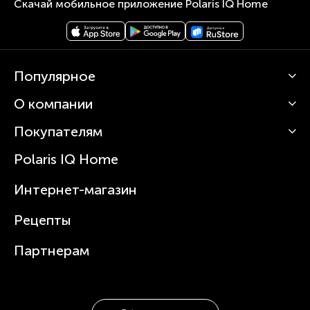
Скачай мобильное приложение Polaris IQ Home
Популярное
О компании
Кофемашины
Роботы-пылесосы
Покупателям
О Polaris
Вертикальные пылесосы
Новости
Зубные щетки и ирригаторы
Polaris IQ Home
Сервисные центры
Статьи
Чайники
Гарантийное обслуживание
Интернет-магазин
Увлажнители
Где купить
Блендеры и миксеры
Рецепты
Посуда
Партнерам