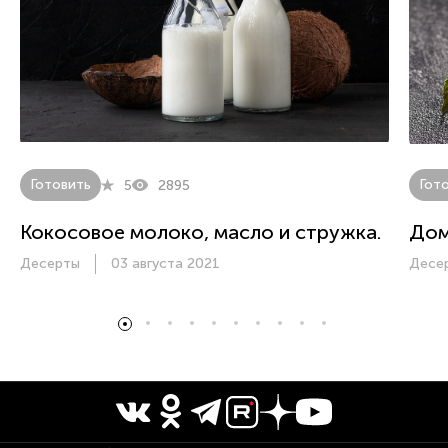
Готовить
Гот
5
2895
Кокосовое молоко, масло и стружка.
Дом
Десерты
03 августа 2021
Десе