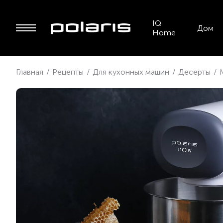
IQ
Дом
Home
Главная
/
Рецепты
/
Для кухонных машин
/
Десерты
/