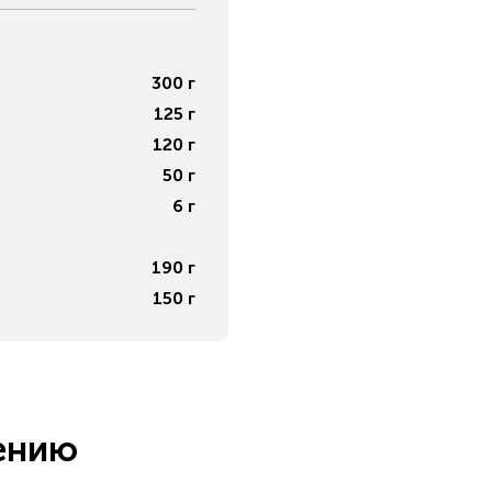
300
г
125
г
120
г
50
г
6
г
190
г
150
г
ению