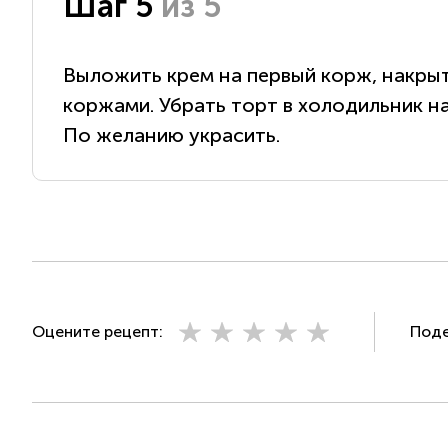
Шаг 5
из 5
Выложить крем на первый корж, накры
коржами. Убрать торт в холодильник н
По желанию украсить.
Оцените рецепт:
Поде