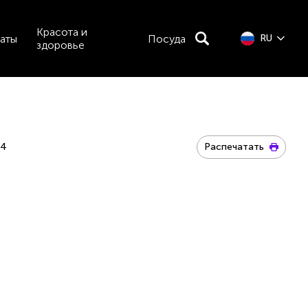
Красота и
аты
Посуда
RU
здоровье
04
Распечатать