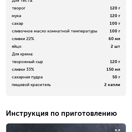
Для теста:
творог
120
г
мука
120
г
сахар
100
г
сливочное масло комнатной температуры
100
г
сливки 22%
60
мл
яйцо
2
шт
Для крема:
творожный сыр
120
г
сливки 33%
150
мл
сахарная пудра
50
г
пищевой краситель
2
капли
Инструкция по приготовлению