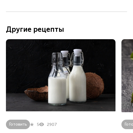
Другие рецепты
Готовить
Гот
5
2907