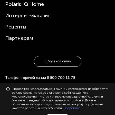
Зубные щетки и ирригаторы
Polaris IQ Home
Сервисные центры
Статьи
Чайники
Гарантийное обслуживание
Интернет-магазин
Увлажнители
Где купить
Блендеры и миксеры
Рецепты
Посуда
Партнерам
Обратная связь
Телефон горячей линии
8 800 700 11 78
© 2006-2026 «Polaris». Все права защищены. Использование
Продолжая использовать наш сайт, Вы соглашаетесь на обработку
материалов с сайта polaris.ru возможно только с разрешения
файлов cookie, которые включают в себя: сведения о
администрации, с указанием активной ссылки на сайт.
местоположении; тип, язык и версию операционной системы и
Конфиденциальность
Карта сайта
браузера; сведения об используемом устройстве. Данные
обрабатываются для предоставления наших услуг и улучшения
качества работы нашего веб-сайта.
Подробнее