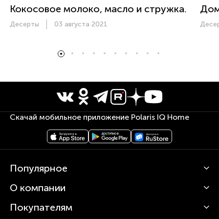
Кокосовое молоко, масло и стружка.
Дом
Десерты
03 августа 2021
Десе
Скачай мобильное приложение Polaris IQ Home
Популярное
О компании
Кофемашины
Роботы-пылесосы
Покупателям
О Polaris
Вертикальные пылесосы
Новости