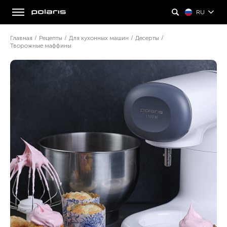
RU
Главная
/
Рецепты
/
Для кухонных машин
/
Десерты
/
Творожные маффины