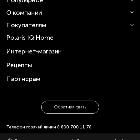
О компании
Кофемашины
Роботы-пылесосы
Покупателям
О Polaris
Вертикальные пылесосы
Новости
Зубные щетки и ирригаторы
Polaris IQ Home
Сервисные центры
Статьи
Чайники
Гарантийное обслуживание
Интернет-магазин
Увлажнители
Где купить
Блендеры и миксеры
Рецепты
Посуда
Партнерам
Обратная связь
Телефон горячей линии
8 800 700 11 78