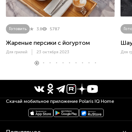
Готовить
Гот
3.8
5787
Жареные персики с йогуртом
Ша
Для грилей
23 октября 2023
Для г
Скачай мобильное приложение Polaris IQ Home
Популярное