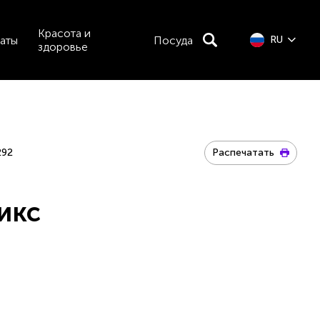
Красота и
аты
Посуда
RU
здоровье
292
Распечатать
икс