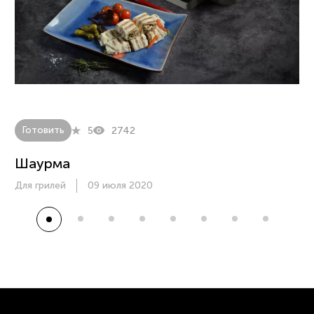
Готовить
5
2742
Шаурма
Для грилей
09 июля 2020