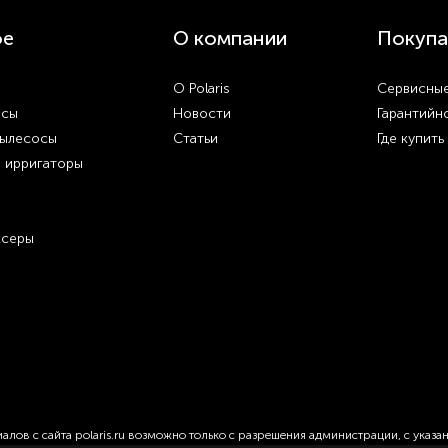
ое
О компании
Покупа
О Polaris
Сервисные
осы
Новости
Гарантийн
пылесосы
Статьи
Где купить
и ирригаторы
ксеры
лов с сайта polaris.ru возможно только с разрешения администрации, с указа