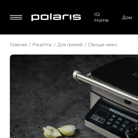
IQ
Дом
Home
Главная
/
Рецепты
/
Для грилей
/
Овощи-микс