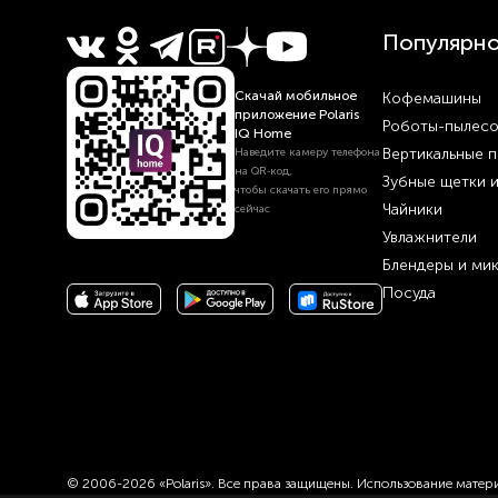
Популярн
Скачай мобильное
Кофемашины
приложение Polaris
Роботы-пылес
IQ Home
Вертикальные 
Наведите камеру телефона
на QR‑код,
Зубные щетки 
чтобы скачать его прямо
Чайники
сейчас
Увлажнители
Блендеры и ми
Посуда
© 2006-2026 «Polaris». Все права защищены. Использование материа