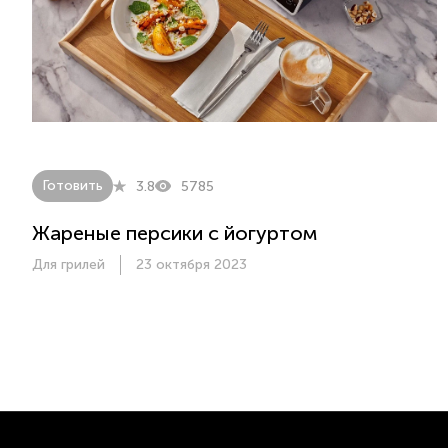
Готовить
3.8
5785
Жареные персики с йогуртом
Для грилей
23 октября 2023