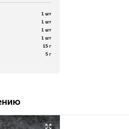
1
шт
1
шт
1
шт
1
шт
15
г
5
г
ению