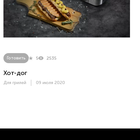
Готовить
5
2535
Хот-дог
Для грилей
09 июля 2020