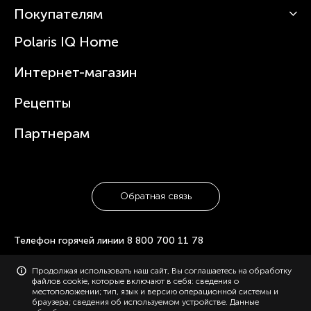
Роботы-пылесосы
Покупателям
О Polaris
Вертикальные пылесосы
Новости
Зубные щетки и ирригаторы
Polaris IQ Home
Сервисные центры
Статьи
Чайники
Гарантийное обслуживание
Интернет-магазин
Увлажнители
Где купить
Блендеры и миксеры
Рецепты
Посуда
Партнерам
Обратная связь
Телефон горячей линии
8 800 700 11 78
© 2006-2026 «Polaris». Все права защищены. Использование
Продолжая использовать наш сайт, Вы соглашаетесь на обработку
материалов с сайта polaris.ru возможно только с разрешения
файлов cookie, которые включают в себя: сведения о
администрации, с указанием активной ссылки на сайт.
местоположении; тип, язык и версию операционной системы и
Конфиденциальность
Карта сайта
браузера; сведения об используемом устройстве. Данные