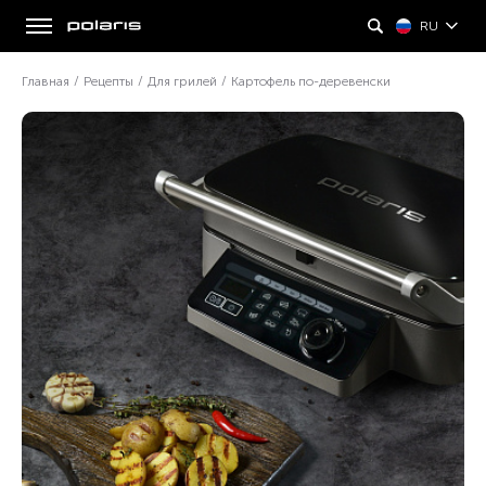
RU
Главная
/
Рецепты
/
Для грилей
/
Картофель по-деревенски