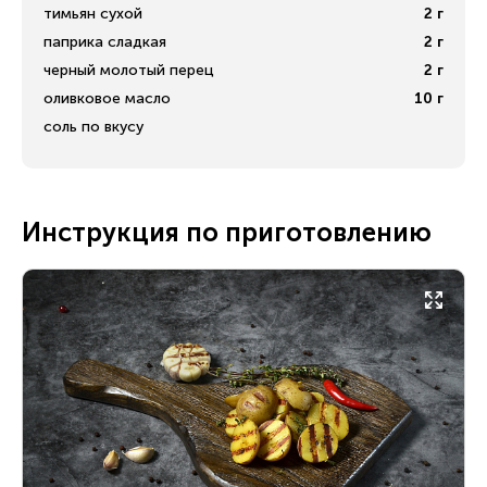
тимьян сухой
2
г
паприка сладкая
2
г
черный молотый перец
2
г
оливковое масло
10
г
соль по вкусу
Инструкция по приготовлению