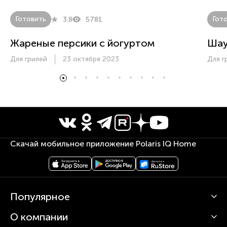
Готовить
Гот
3.8
5781
Жареные персики с йогуртом
Ша
Для грилей
23 октября 2023
Для г
Скачай мобильное приложение Polaris IQ Home
Популярное
О компании
Кофемашины