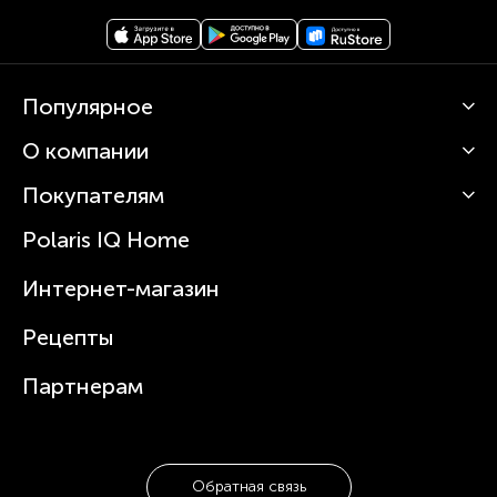
Популярное
О компании
Кофемашины
Роботы-пылесосы
Покупателям
О Polaris
Вертикальные пылесосы
Новости
Зубные щетки и ирригаторы
Polaris IQ Home
Сервисные центры
Статьи
Чайники
Гарантийное обслуживание
Интернет-магазин
Увлажнители
Где купить
Блендеры и миксеры
Рецепты
Посуда
Партнерам
Обратная связь