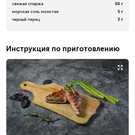
свежая спаржа
50
г
морская соль молотая
5
г
черный перец
3
г
Инструкция по приготовлению