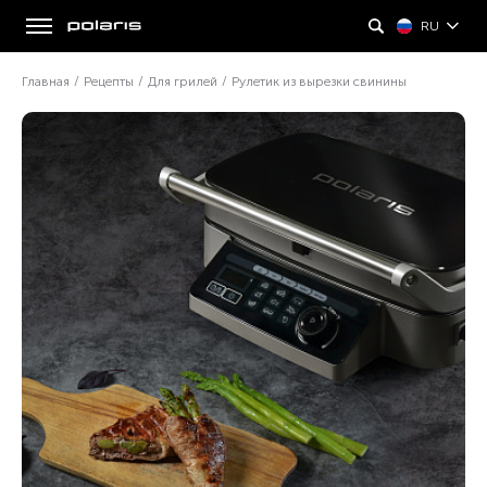
RU
Главная
/
Рецепты
/
Для грилей
/
Рулетик из вырезки свинины