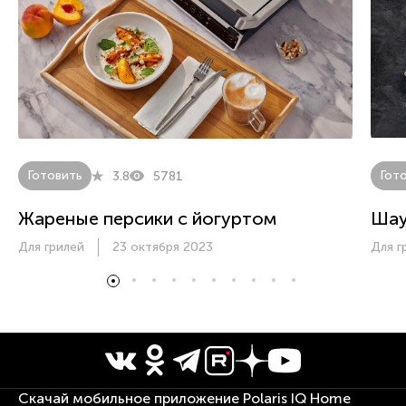
Готовить
Гот
3.8
5781
Жареные персики с йогуртом
Ша
Для грилей
23 октября 2023
Для г
Скачай мобильное приложение Polaris IQ Home