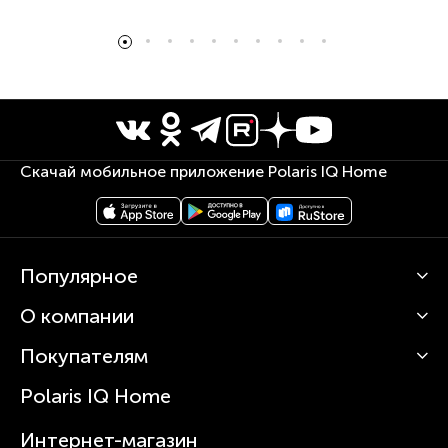
Скачай мобильное приложение Polaris IQ Home
Популярное
О компании
Кофемашины
Роботы-пылесосы
Покупателям
О Polaris
Вертикальные пылесосы
Новости
Зубные щетки и ирригаторы
Polaris IQ Home
Сервисные центры
Статьи
Чайники
Гарантийное обслуживание
Интернет-магазин
Увлажнители
Где купить