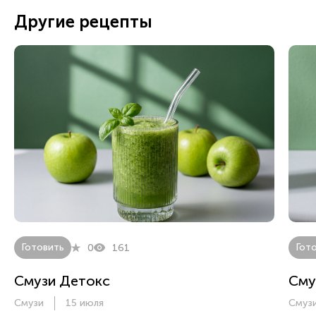
Другие рецепты
Готовить
Гот
0
161
Смузи Детокс
Сму
Смузи
15 июля
Смуз