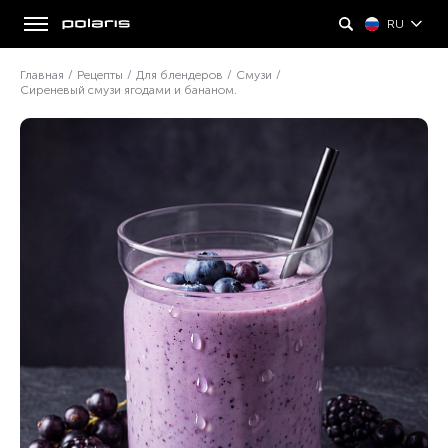
RU
Главная
/
Рецепты
/
Для блендеров
/
Смузи
/
Сиреневый смузи ягодами и бананом.