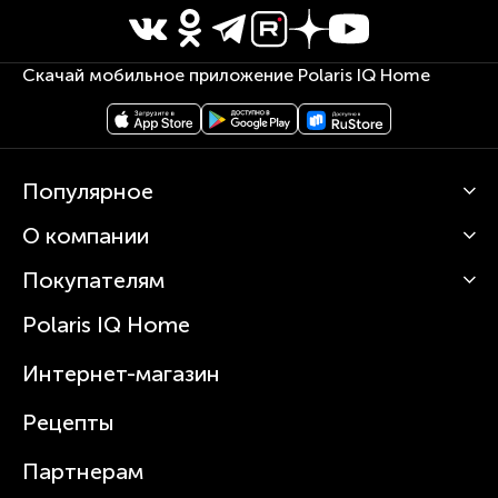
Скачай мобильное приложение Polaris IQ Home
Популярное
О компании
Кофемашины
Роботы-пылесосы
Покупателям
О Polaris
Вертикальные пылесосы
Новости
Зубные щетки и ирригаторы
Polaris IQ Home
Сервисные центры
Статьи
Чайники
Гарантийное обслуживание
Интернет-магазин
Увлажнители
Где купить
Блендеры и миксеры
Рецепты
Посуда
Партнерам