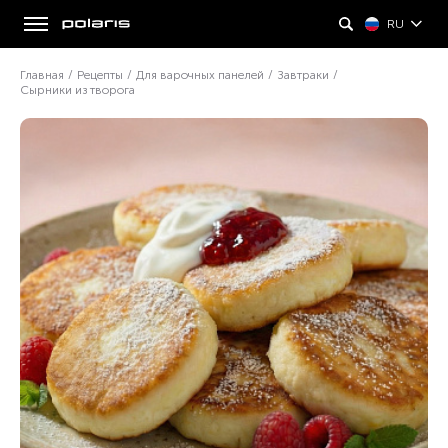
RU
Главная
/
Рецепты
/
Для варочных панелей
/
Завтраки
/
Сырники из творога