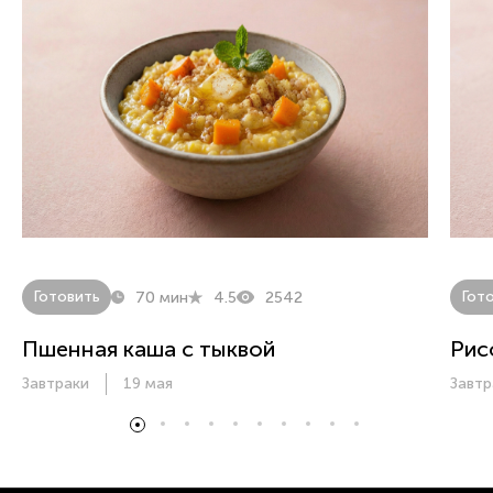
Готовить
Гот
70 мин
4.5
2542
Пшенная каша с тыквой
Рис
Завтраки
19 мая
Завтр