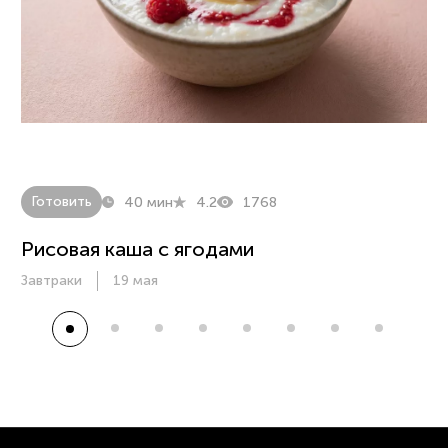
Готовить
40 мин
4.2
1768
Рисовая каша с ягодами
Завтраки
19 мая