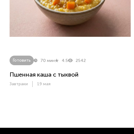
Готовить
70 мин
4.5
2542
Пшенная каша с тыквой
Завтраки
19 мая