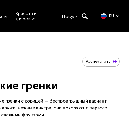
Красота и
аты
Посуда
RU
здоровье
Распечатать
кие гренки
е гренки с корицей — беспроигрышный вариант
наружи, нежные внутри, они покоряют с первого
о свежими фруктами.