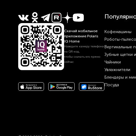
Популярн
Скачай мобильное
Кофемашины
приложение Polaris
Роботы-пылес
IQ Home
Вертикальные 
Наведите камеру телефона
на QR‑код,
Зубные щетки 
чтобы скачать его прямо
Чайники
сейчас
Увлажнители
Блендеры и ми
Посуда