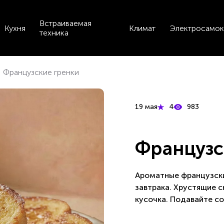
Встраиваемая
Кухня
Климат
Электросамок
техника
Французские гренки
19 мая
4
983
Французс
Ароматные французски
завтрака. Хрустящие с
кусочка. Подавайте с