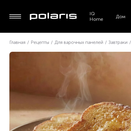
IQ
Дом
Home
Главная
/
Рецепты
/
Для варочных панелей
/
Завтраки
/