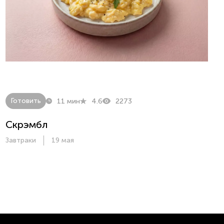
Готовить
11 мин
4.6
2273
Скрэмбл
Завтраки
19 мая