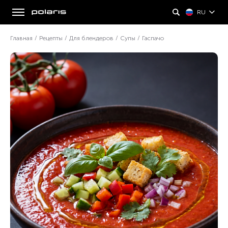
RU
Главная
/
Рецепты
/
Для блендеров
/
Супы
/
Гаспачо