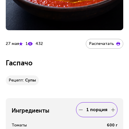
27 мая
1
432
Распечатать
Гаспачо
Рецепт:
Супы
1 порция
Ингредиенты
Томаты
600
г