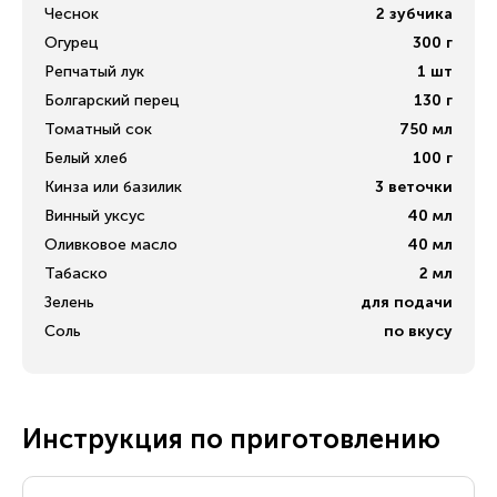
Чеснок
2
зубчика
Огурец
300
г
Репчатый лук
1
шт
Болгарский перец
130
г
Томатный сок
750
мл
Белый хлеб
100
г
Кинза или базилик
3
веточки
Винный уксус
40
мл
Оливковое масло
40
мл
Табаско
2
мл
Зелень
для подачи
Соль
по вкусу
Инструкция по приготовлению