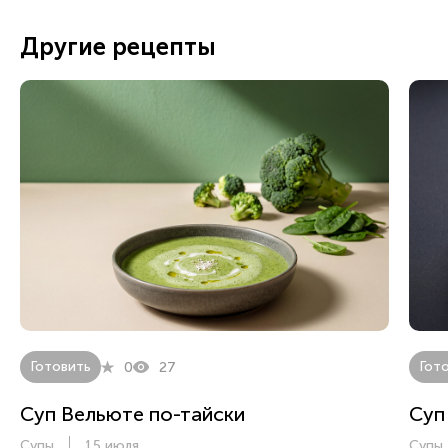
Другие рецепты
Готовить
Гот
0
27
Суп Вельюте по-тайски
Суп
Супы
15 июля
Супы