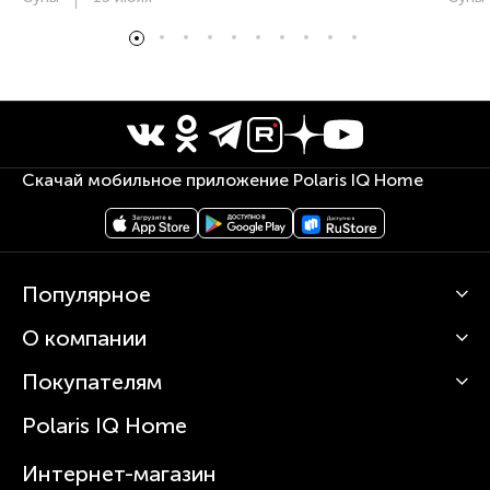
Скачай мобильное приложение Polaris IQ Home
Популярное
О компании
Кофемашины
Роботы-пылесосы
Покупателям
О Polaris
Вертикальные пылесосы
Новости
Зубные щетки и ирригаторы
Polaris IQ Home
Сервисные центры
Статьи
Чайники
Гарантийное обслуживание
Интернет-магазин
Увлажнители
Где купить