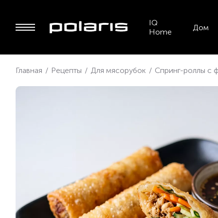
IQ
Дом
Home
Главная
/
Рецепты
/
Для мясорубок
/
Спринг-роллы с 