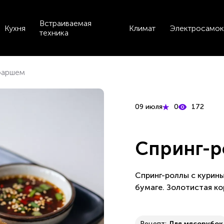
Встраиваемая
Кухня
Климат
Электросамок
техника
фаршем
09 июля
0
172
Спринг-р
Спринг-роллы с курин
бумаге. Золотистая ко
Рецепт:
Для мясорубок