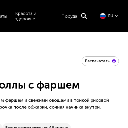
Красота и
аты
Посуда
RU
здоровье
Распечатать
оллы с фаршем
ым фаршем и свежими овощами в тонкой рисовой
рочка после обжарки, сочная начинка внутри.
Время приготовления:
40 минут